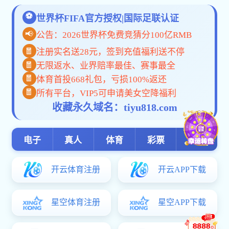
当前位置