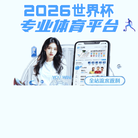
世界杯官网首页_世界杯（中
国）
您好！欢迎访问世界杯官网首页_世界杯（中国）网站！
世界杯官网首页_世界杯（中国）:
世界杯官网首页_世界杯（中
世界杯官网首页_世界杯（中国）:
首 页
世界杯官网首页_世界杯（中
学校概况
世界杯官网首页_世界杯（中国）:图书馆
德育园地
世界杯官网首页_世界
国 际 部
智慧校园