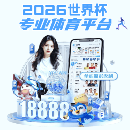
世界杯官网首页_世界杯（中
国）
您好！欢迎访问世界杯官网首页_世界杯（中国）网站！
世界杯官网首页_世界杯（中国）:
世界杯官网首页_世界杯（中
世界杯官网首页_世界杯（中国）:
首 页
世界杯官网首页_世界杯（中
学校概况
世界杯官网首页_世界杯（中国）:图书馆
德育园地
世界杯官网首页_世界
国 际 部
智慧校园