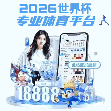
世界杯官网首页_世界杯（中
国）
您好！欢迎访问世界杯官网首页_世界杯（中国）网站！
世界杯官网首页_世界杯（中国）:
世界杯官网首页_世界杯（中
世界杯官网首页_世界杯（中国）:
首 页
世界杯官网首页_世界杯（中
学校概况
世界杯官网首页_世界杯（中国）:图书馆
德育园地
世界杯官网首页_世界
国 际 部
智慧校园