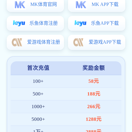
部
包装的电
体之一
神文明建设
联盟成员单
● 神创
神创创新社成
造
于成员的直
● 电子
电子制作社
动手动脑
维修能力
力。
● 机器
机器人社成