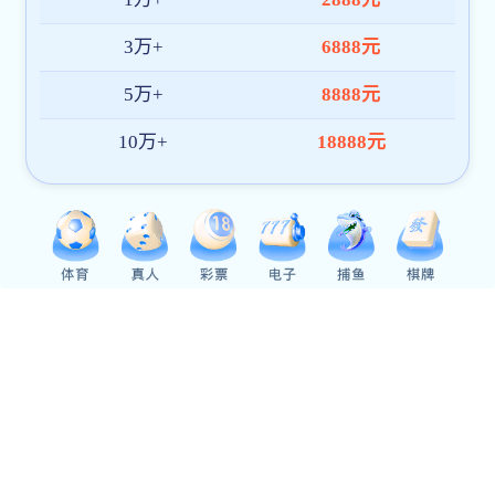
赛活动
● 航模
航模社成立
一支一流
路
类旋翼飞行
● 化学
化学社成立
社团通过定
员在社团活
求是的科学
● 天象
天象社成立于
的精神为目
集学术性和
门