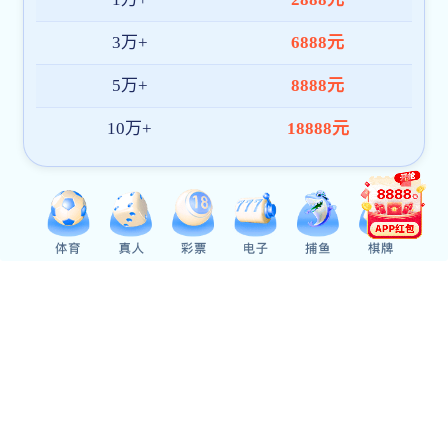
[党建工作] 郑州11中党委被评为“郑州市先进基层党组...
[教学管理
[师资科研] 王燕
[德育园地]
[招生专栏] 世界杯官网首页_世界杯（中国）欢迎您
[教工之家
[文明创建] 强化党建引领网格化，打造“志愿+”项目体...
[平安校园
[校务公开] 郑州十一中政务信息接收、登记、查阅制度
[师德师风
[师德师风] 携手并肩担道义，爱生敬业献丹心 ——...
[国际部]
[为民高中] 以成长之名，赴一场盛夏之约——郑州市为民...
[为民初中
名师风采