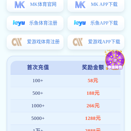
部门信息
教工之
COLLEGE NEW
十一并立 最美同行 郑州1
...