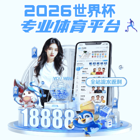
世界杯官网首页_世界杯（中
国）
您好！欢迎访问世界杯官网首页_世界杯（中国）网站！
世界杯官网首页_世界杯（中国）:
世界杯官网首页_世界杯（中
世界杯官网首页_世界杯（中国）:
首 页
世界杯官网首页_世界杯（中
学校概况
世界杯官网首页_世界杯（中国）:图书馆
德育园地
世界杯官网首页_世界
国 际 部
智慧校园