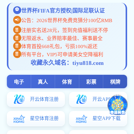
当前位置