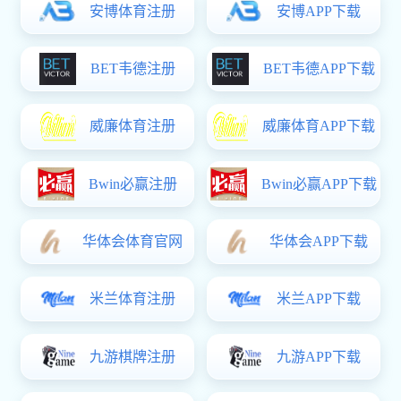
课题研究
名师工作室
名校长工作室
名班主任工作室
名师风采
教师培养
团队建设