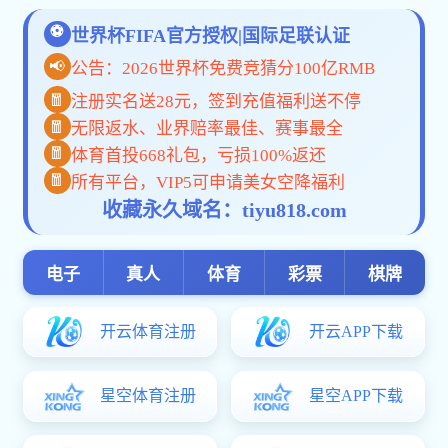
当前位置