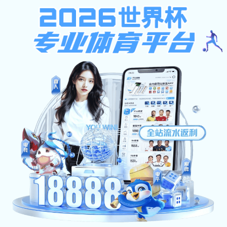
世界杯官网首页_世界杯（中
国）
您好！欢迎访问世界杯官网首页_世界杯（中国）网站！
世界杯官网首页_世界杯（中国）:
世界杯官网首页_世界杯（中
世界杯官网首页_世界杯（中国）:
首 页
世界杯官网首页_世界杯（中
学校概况
世界杯官网首页_世界杯（中国）:图书馆
德育园地
世界杯官网首页_世界
国 际 部
智慧校园