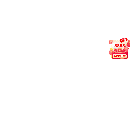
日、民
本领
制，
2
注重挖
党员的光辉形
委要评选表彰
时报道党委或
展示
存归档
3
以增强
立党员先锋岗
促使广大党员
4
制定党员