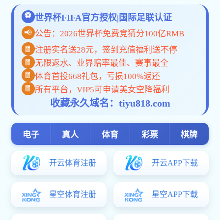
当前位置