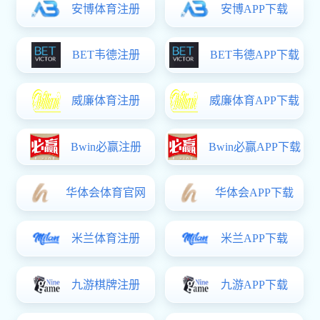
一
201
党务公开
神，以
学习园地
建工作责任制
动，
党日活动
二
党员风采
为促进
计划从以下五
纪检监察
（一）加
清廉学校
1
后一个时期
想和行动统
党组织对师生
部门各方面齐抓
主人翁情怀
2