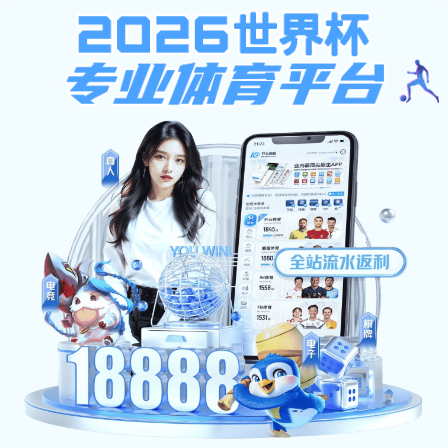
世界杯官网首页_世界杯（中
国）
您好！欢迎访问世界杯官网首页_世界杯（中国）网站！
世界杯官网首页_世界杯（中国）:
世界杯官网首页_世界杯（中
世界杯官网首页_世界杯（中国）:
首 页
世界杯官网首页_世界杯（中
学校概况
世界杯官网首页_世界杯（中国）:图书馆
德育园地
世界杯官网首页_世界
国 际 部
智慧校园