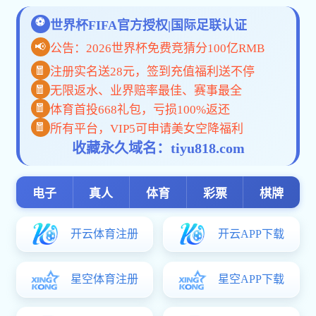
当前位置