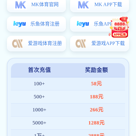
“饮其流
室”为依托
位、专业
人，其中
带头人7人
人，市
87%。
先进的设
国首批绿色学
小学信息技术
省五一劳动奖
校
称号的学校