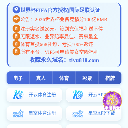
当前位置