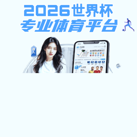
世界杯官网首页_世界杯（中
国）
您好！欢迎访问世界杯官网首页_世界杯（中国）网站！
世界杯官网首页_世界杯（中国）:
世界杯官网首页_世界杯（中
世界杯官网首页_世界杯（中国）:
首 页
世界杯官网首页_世界杯（中
学校概况
世界杯官网首页_世界杯（中国）:图书馆
德育园地
世界杯官网首页_世界
国 际 部
智慧校园