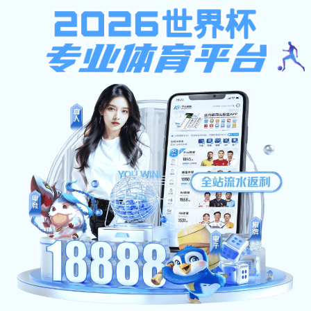
世界杯官网首页_世界杯（中
国）
您好！欢迎访问世界杯官网首页_世界杯（中国）网站！
世界杯官网首页_世界杯（中国）:
世界杯官网首页_世界杯（中
世界杯官网首页_世界杯（中国）:
首 页
世界杯官网首页_世界杯（中
学校概况
世界杯官网首页_世界杯（中国）:图书馆
德育园地
世界杯官网首页_世界
国 际 部
智慧校园