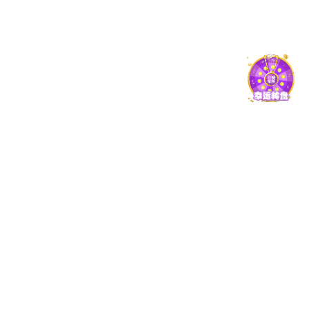
第十一届“最美师生”获奖名单现场揭晓。丁淑萍