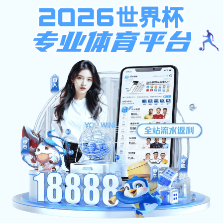
世界杯官网首页_世界杯（中
国）
您好！欢迎访问世界杯官网首页_世界杯（中国）网站！
|
English
旧版回顾
世界杯官网首页_世界杯（中国）:
世界杯官网首页_世界杯（中国）:
首 页
世界杯官网首页_世界杯（中国）:
学校概况