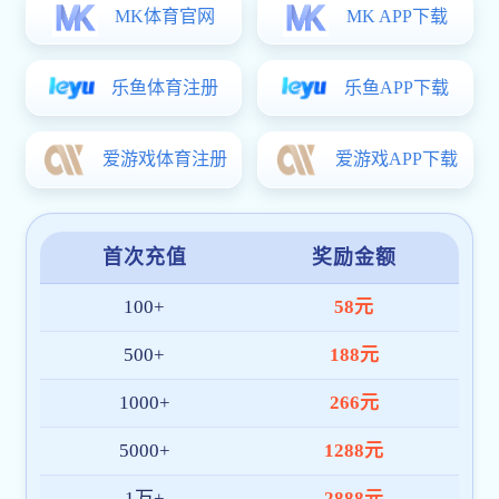
校园新闻
通知公告
学校概况
党建工作
教学管理
师资科研
德育园地
国际部
招生专栏
集团学校